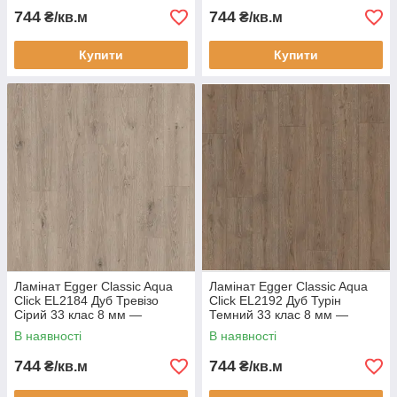
744
744
₴/кв.м
₴/кв.м
Купити
Купити
Ламінат Egger Classic Aqua
Ламінат Egger Classic Aqua
Click EL2184 Дуб Тревізо
Click EL2192 Дуб Турін
Сірий 33 клас 8 мм —
Темний 33 клас 8 мм —
вологостійкий ламінат 24
вологостійкий ламінат 24
В наявності
В наявності
години, фаска 4V
години, фаска 4V
744
744
₴/кв.м
₴/кв.м