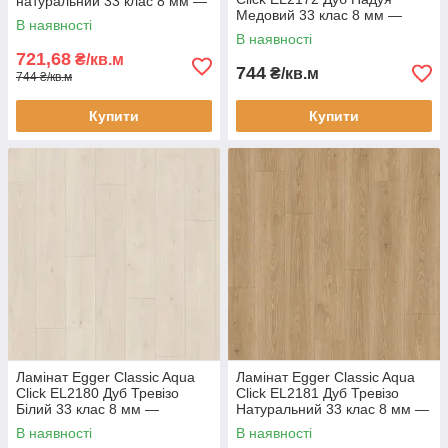
натуральний 33 клас 8 мм —
Медовий 33 клас 8 мм —
вологостійкий ламінат 24
В наявності
вологостійкий ламінат 24
години, фаска 4V
В наявності
години, фаска 4V
721,68
₴/кв.м
744
₴/кв.м
744 ₴/кв.м
Купити
Купити
Ламінат Egger Classic Aqua
Ламінат Egger Classic Aqua
Click EL2180 Дуб Тревізо
Click EL2181 Дуб Тревізо
Білий 33 клас 8 мм —
Натуральний 33 клас 8 мм —
вологостійкий ламінат 24
вологостійкий ламінат 24
В наявності
В наявності
години, фаска 4V
години, фаска 4V