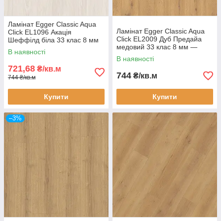
Ламінат Egger Classic Aqua
Ламінат Egger Classic Aqua
Click EL1096 Акація
Click EL2009 Дуб Предайа
Шеффілд біла 33 клас 8 мм
медовий 33 клас 8 мм —
— вологостійкий ламінат 24
В наявності
вологостійкий ламінат 24
години, фаска 4V
В наявності
години, фаска 4V
721,68
₴/кв.м
744
₴/кв.м
744 ₴/кв.м
Купити
Купити
–3%