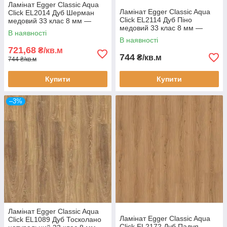
Ламінат Egger Classic Aqua
Ламінат Egger Classic Aqua
Click EL2014 Дуб Шерман
Click EL2114 Дуб Піно
медовий 33 клас 8 мм —
медовий 33 клас 8 мм —
вологостійкий ламінат 24
В наявності
вологостійкий ламінат 24
години, фаска 4V
В наявності
години, фаска 4V
721,68
₴/кв.м
744
₴/кв.м
744 ₴/кв.м
Купити
Купити
–3%
Ламінат Egger Classic Aqua
Ламінат Egger Classic Aqua
Click EL1089 Дуб Тосколано
Click EL2172 Дуб Падуя