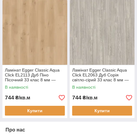
Ламінат Egger Classic Aqua
Ламінат Egger Classic Aqua
Click EL2113 Дуб Піно
Click EL2063 Дуб Сорія
Пісочний 33 клас 8 мм —
світло-сірий 33 клас 8 мм —
вологостійкий ламінат 24
вологостійкий ламінат 24
В наявності
В наявності
години, фаска 4V
години, фаска 4V
744
744
₴/кв.м
₴/кв.м
Купити
Купити
Про нас