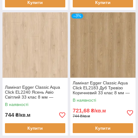
Купити
Купити
–3%
Ламінат Egger Classic Aqua
Ламінат Egger Classic Aqua
Click EL2183 Дуб Тревізо
Click EL2240 Ясень Авіо
Коричневий 33 клас 8 мм —
Світлий 33 клас 8 мм —
вологостійкий ламінат 24
В наявності
вологостійкий ламінат 24
години, фаска 4V
В наявності
години, фаска 4V
721,68
₴/кв.м
744
₴/кв.м
744 ₴/кв.м
Купити
Купити