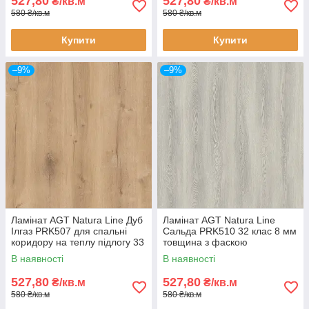
527,80
527,80
₴/кв.м
₴/кв.м
580 ₴/кв.м
580 ₴/кв.м
Купити
Купити
–9%
–9%
Ламінат AGT Natura Line Дуб
Ламінат AGT Natura Line
Ілгаз PRK507 для спальні
Сальда PRK510 32 клас 8 мм
коридору на теплу підлогу 33
товщина з фаскою
клас 8 мм товщина з фаскою
В наявності
В наявності
527,80
527,80
₴/кв.м
₴/кв.м
580 ₴/кв.м
580 ₴/кв.м