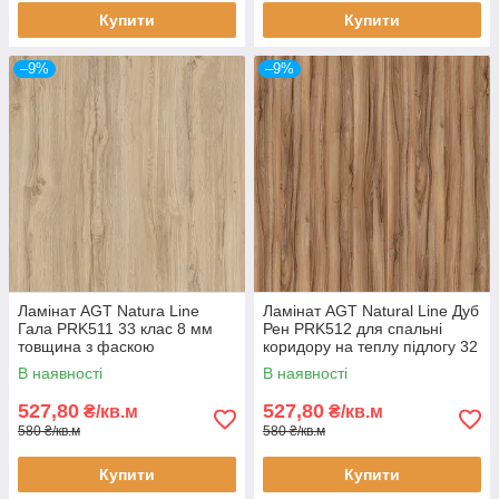
Купити
Купити
–9%
–9%
Ламінат AGT Natura Line
Ламінат AGT Natural Line Дуб
Гала PRK511 33 клас 8 мм
Рен PRK512 для спальні
товщина з фаскою
коридору на теплу підлогу 32
клас 8 мм товщина з фаскою
В наявності
В наявності
527,80
527,80
₴/кв.м
₴/кв.м
580 ₴/кв.м
580 ₴/кв.м
Купити
Купити