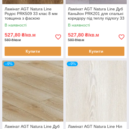
Ламінат AGT Natura Line
Ламінат AGT Natura Line Дуб
Родос PRK509 33 клас 8 мм
Каньйон PRK201 для спальні
товщина з фаскою
коридору під теплу підлогу 33
клас 8 мм товщина з фаскою
В наявності
В наявності
527,80
527,80
₴/кв.м
₴/кв.м
580 ₴/кв.м
580 ₴/кв.м
Купити
Купити
–9%
–9%
Ламінат AGT Natura Line Дуб
Ламінат AGT Natura Line Ніл