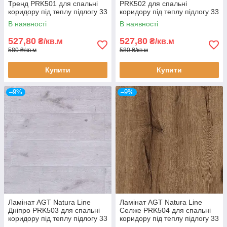
Тренд PRK501 для спальні
PRK502 для спальні
коридору під теплу підлогу 33
коридору під теплу підлогу 33
клас 8 мм товщина з фаскою
клас 8 мм товщина з фаскою
В наявності
В наявності
527,80
527,80
₴/кв.м
₴/кв.м
580 ₴/кв.м
580 ₴/кв.м
Купити
Купити
–9%
–9%
Ламінат AGT Natura Line
Ламінат AGT Natura Line
Дніпро PRK503 для спальні
Селже PRK504 для спальні
коридору під теплу підлогу 33
коридору під теплу підлогу 33
клас 8 мм товщина з фаскою
клас 8 мм товщина з фаскою