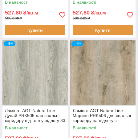
В наявності
В наявності
527,80
527,80
₴/кв.м
₴/кв.м
580 ₴/кв.м
580 ₴/кв.м
Купити
Купити
–9%
–9%
Ламінат AGT Natura Line
Ламінат AGT Natura Line
Дунай PRK505 для спальні
Мариця PRK506 для спальні
коридору під теплу підлогу 33
коридору на підлогу з
клас 8 мм товщина з фаскою
підігрівом 33 клас 8 мм
В наявності
В наявності
товщина з фаскою