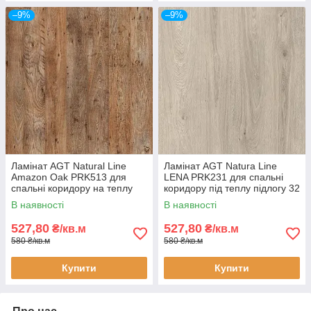
–9%
–9%
Ламінат AGT Natural Line
Ламінат AGT Natura Line
Amazon Oak PRK513 для
LENA PRK231 для спальні
спальні коридору на теплу
коридору під теплу підлогу 32
підлогу 32 клас 8 мм
клас 8 мм товщина з фаскою
В наявності
В наявності
товщина з фаскою
527,80
527,80
₴/кв.м
₴/кв.м
580 ₴/кв.м
580 ₴/кв.м
Купити
Купити